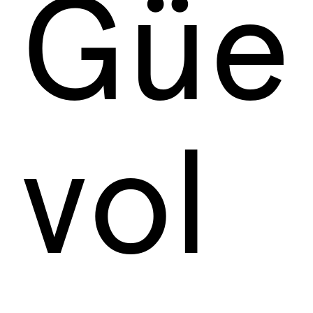
Güel
vol