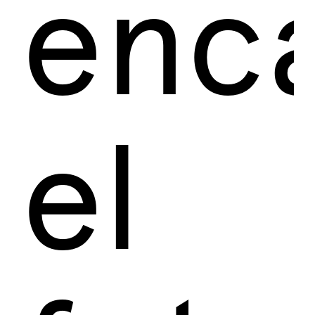
enca
el