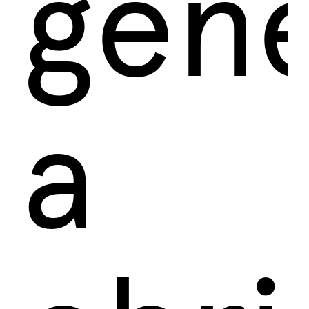
gen
a