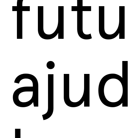
futu
ajud