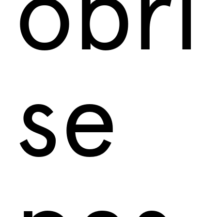
obri
se