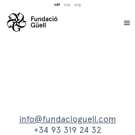
Skip
cat
esp
eng
to
content
info@fundacioguell.com
+34 93 319 24 32